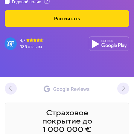
?
Годовой полис
Рассчитать
4,7
935 отзыва
Страховое
покрытие
до
1 000 000
€