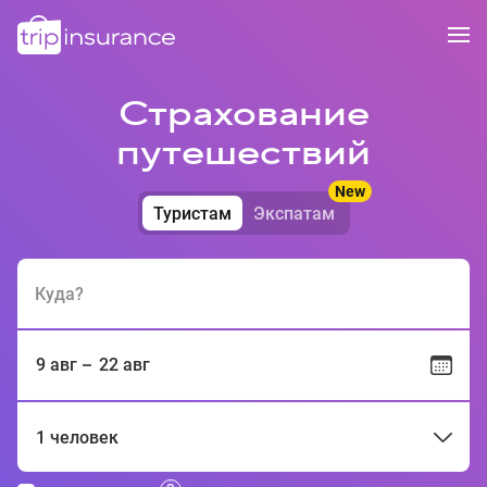
Страхование
путешествий
New
Туристам
Экспатам
Куда?
9 авг
22 авг
1 человек