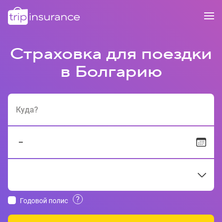
Страховка для поездки
в Болгарию
Куда?
?
Годовой полис