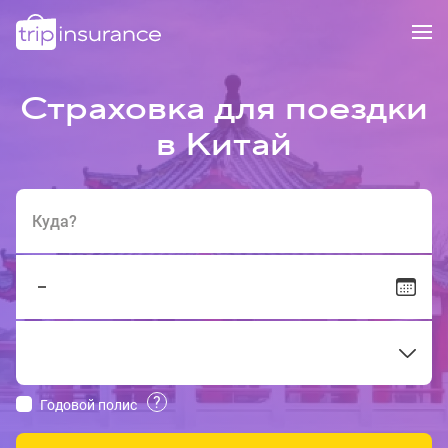
Страховка для поездки
в Китай
Куда?
?
Годовой полис