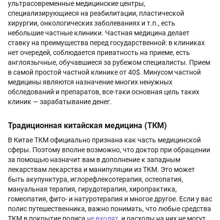
ультрасовременные медицинские центры,
специализирующиеся на реабилитации, пластической
хирургии, онкологических заболеваниях и т.п., есть
небольшие частные клиники. Частная медицина делает
ставку на преимущества перед государственной: в клиниках
нет очередей, соблюдается приватность на приеме, есть
англоязычные, обучавшиеся за рубежом специалисты. Прием
в самой простой частной клинике от 40$. Минусом частной
медицины являются назначение многих ненужных
обследований и препаратов, все-таки основная цель таких
клиник — зарабатывание денег.
Традиционная китайская медицина (ТКМ)
В Китае ТКМ официально признана как часть медицинской
сферы. Поэтому вполне возможно, что доктор при обращении
за помощью назначит вам в дополнение к западным
лекарствам лекарства и манипуляции из ТКМ. Это может
быть акупунктура, иглорефлексотерапия, остеопатия,
мануальная терапия, гирудотерапия, хиропрактика,
гомеопатия, фито- и натуротерапия и многое другое. Если у вас
полис путешественника, важно понимать, что любые средства
ТКМ в покрытие полиса
не входят
, и расходы на них не могут