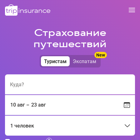
Страхование
путешествий
New
Туристам
Экспатам
Куда?
10 авг
23 авг
1 человек