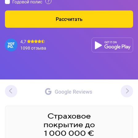
?
Годовой полис
Рассчитать
4,7
1098 отзыва
Страховое
покрытие
до
1 000 000
€